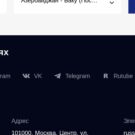
Азербайджан - Баку (Посольство)
ях
gram
VK
Telegram
Rutube
Адрес
Эле
101000, Москва, Центр, ул.
rus