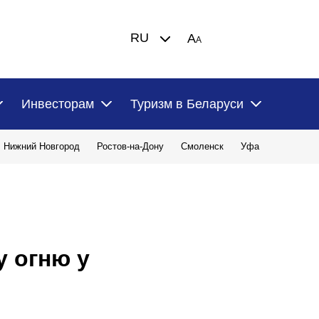
RU
A
A
Инвесторам
Туризм в Беларуси
Нижний Новгород
Ростов-на-Дону
Смоленск
Уфа
 огню у