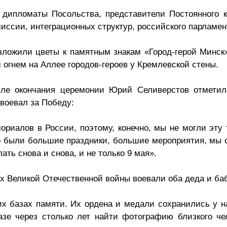
дипломаты Посольства, представители Постоянного к
иссии, интеграционных структур, российского парламен
ложили цветы к памятным знакам «Город-герой Минск»
огнем на Аллее городов-героев у Кремлевской стены.
ле окончания церемонии Юрий Селиверстов отметил
 воевал за Победу:
ориалов в России, поэтому, конечно, мы не могли эту
то были большие праздники, большие мероприятия, мы 
ать снова и снова, и не только 9 мая».
ах Великой Отечественной войны воевали оба деда и б
их базах памяти. Их ордена и медали сохранились у н
азе через столько лет найти фотографию близкого чел