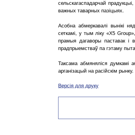
сельскагаспадарчай прадукцыі,
важных таварных пазіцыях.
Асобна абмеркавалі вынікі ня
сеткамі, у тым ліку «X5 Group
прамыя дагаворы паставак і в
прадпрыемстваў па гэтаму пыт
Таксама абмяняліся думкамі а
арганізацый на расійскім рынку.
Версія для друку