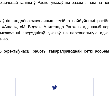
 харчовай галіны ў Расію, указаўшы разам з тым на н
даўніх гандлёва-закупачных сесій з найбуйнымі расій
», «Ашан», «М. Відэа». Аляксандр Рагожнік адзначыў 
ыключэнні пасрэднікаў, указаў на персанальную адказ
анню.
б эфектыўнасці работы тавараправоднай сеткі асобны