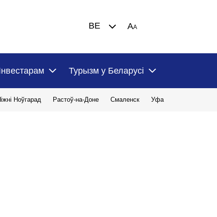
BE
A
A
Інвестарам
Турызм у Беларусі
іжні Ноўгарад
Растоў-на-Доне
Смаленск
Уфа