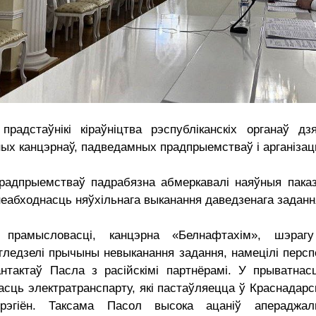
радстаўнікі кіраўніцтва рэспубліканскіх органаў дз
ных канцэрнаў, падведамных прадпрыемстваў і арганізац
прадпрыемстваў падрабязна абмеркавалі наяўныя паказ
еабходнасць няўхільнага выканання даведзенага задання
а прамысловасці, канцэрна «Белнафтахім», шэра
ледзелі прычыны невыканання задання, намецілі персп
нтактаў Пасла з расійскімі партнёрамі. У прыватнасц
асць электратранспарту, які пастаўляецца ў Краснадар
эгіён. Таксама Пасол высока ацаніў апераджа