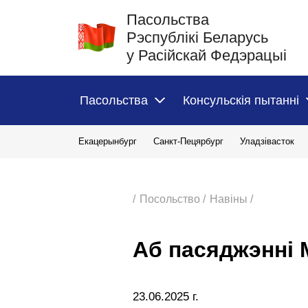
Пасольства
Рэспублiкi Беларусь
у Расiйскай Федэрацыi
Пасольства
Консульскiя пытаннi
Екацерынбург
Санкт-Пецярбург
Уладзівасток
/
Посольство /
Навіны /
Аб пасяджэнні 
23.06.2025 г.