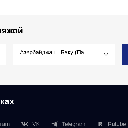
 мяжой
Азербайджан - Баку (Пасольства)
ках
gram
VK
Telegram
Rutube