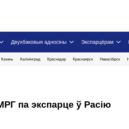
Двухбаковыя адносіны
Экспарцёрам
Казань
Калiнiнград
Краснадар
Краснаярск
Навасібірск
Н
МРГ па экспарце ў Расію