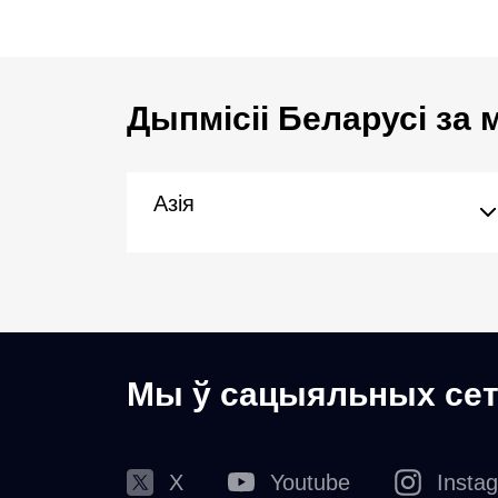
Дыпмісіі Беларусі за
Азія
Мы ў сацыяльных сет
X
Youtube
Insta