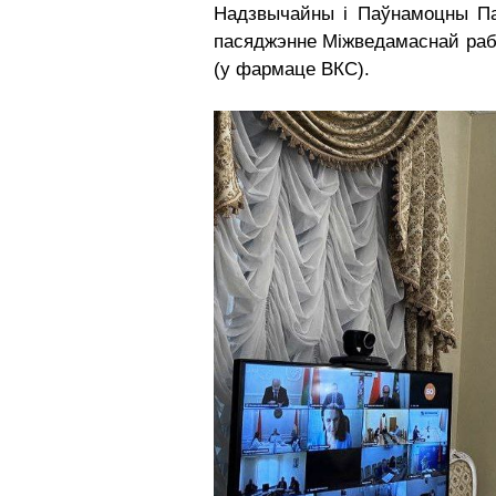
Надзвычайны і Паўнамоцны Пас
пасяджэнне Міжведамаснай рабо
(у фармаце ВКС).