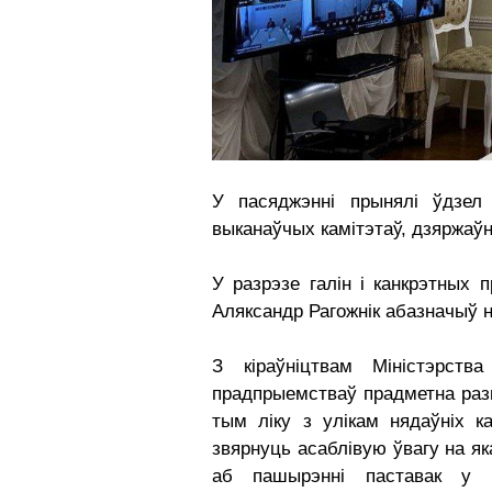
У пасяджэнні прынялі ўдзел п
выканаўчых камітэтаў, дзяржаў
У разрэзе галін і канкрэтных 
Аляксандр Рагожнік абазначыў н
З кіраўніцтвам Міністэрств
прадпрыемстваў прадметна разг
тым ліку з улікам нядаўніх ка
звярнуць асаблівую ўвагу на як
аб пашырэнні паставак у р