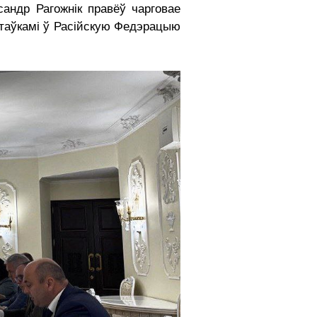
андр Рагожнік правёў чарговае
стаўкамі ў Расійскую Федэрацыю