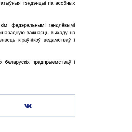
егатыўныя тэндэнцыі па асобных
скімі федэральнымі гандлёвымі
першарадную важнасць выхаду на
насць кіраўнікоў ведамстваў і
х беларускіх прадпрыемстваў і