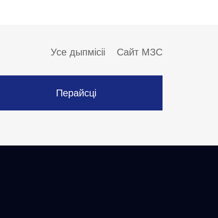
Усе дыпмісіі
Сайт МЗС
Перайсці