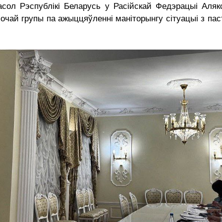
ол Рэспублікі Беларусь у Расійскай Федэрацыі Алякс
чай групы па ажыццяўленні маніторынгу сітуацыі з па