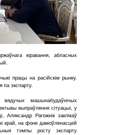
яржаўнага кіравання, абласных
ый.
чыкі працы на расійскім рынку.
 па экспарту.
гу вядучых машынабудаўнічых
ектывы выпраўлення сітуацыі, у
і, Аляксандр Рагожнік заклікаў
скі край, на фоне дамоўленасцей
льныя тэмпы росту экспарту